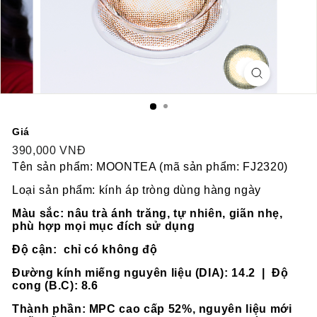
Giá
Regular
Sale
390,000 VNĐ
390,000
price
price
VNĐ
Tên sản phẩm: MOONTEA (mã sản phẩm: FJ2320)
Loại sản phẩm: kính áp tròng dùng hàng ngày
Màu sắc: nâu trà ánh trăng, tự nhiên, giãn nhẹ,
phù hợp mọi mục đích sử dụng
Độ cận: chỉ có không độ
Đường kính miếng nguyên liệu (DIA): 14.2 | Độ
cong (B.C): 8.6
Thành phần: MPC cao cấp 52%, nguyên liệu mới