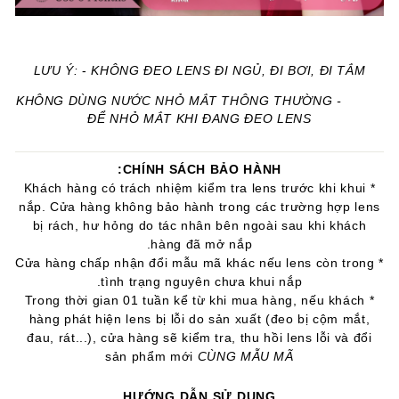
LƯU Ý:
-
KHÔNG ĐEO LENS ĐI NGỦ, ĐI BƠI, ĐI TẮM
- KHÔNG DÙNG NƯỚC NHỎ MẮT THÔNG THƯỜNG
ĐỂ NHỎ MẮT KHI ĐANG ĐEO LENS
CHÍNH SÁCH BẢO HÀNH:
* Khách hàng có trách nhiệm kiểm tra lens trước khi khui
nắp. Cửa hàng không bảo hành trong các trường hợp lens
bị rách, hư hỏng do tác nhân bên ngoài sau khi khách
hàng đã mở nắp.
* Cửa hàng chấp nhận đổi mẫu mã khác nếu lens còn trong
tình trạng nguyên chưa khui nắp.
* Trong thời gian 01 tuần kể từ khi mua hàng, nếu khách
hàng phát hiện lens bị lỗi do sản xuất (đeo bị cộm mắt,
đau, rát...), cửa hàng sẽ kiểm tra, thu hồi lens lỗi và đổi
sản phẩm mới
CÙNG MẪU MÃ
HƯỚNG DẪN SỬ DỤNG