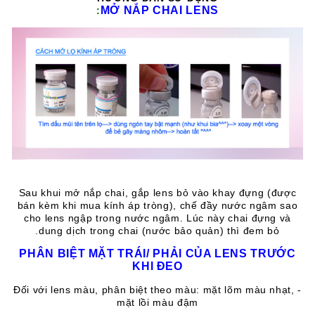
MỞ NẮP CHAI LENS
:
Sau khui mở nắp chai, gắp lens bỏ vào khay đựng (được
bán kèm khi mua kính áp tròng), chế đầy nước ngâm sao
cho lens ngập trong nước ngâm. Lúc này chai đựng và
dung dịch trong chai (nước bảo quản) thì đem bỏ.
PHÂN BIỆT MẶT TRÁI/ PHẢI CỦA LENS TRƯỚC
KHI ĐEO
- Đối với lens màu, phân biệt theo màu: mặt lõm màu nhạt,
mặt lồi màu đậm