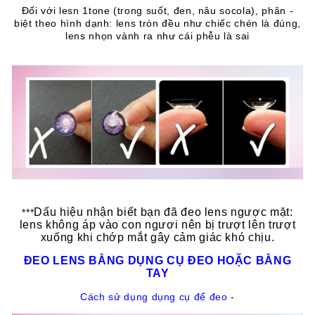
- Đối với lesn 1tone (trong suốt, đen, nâu socola), phân
biệt theo hình dạnh: lens tròn đều như chiếc chén là đúng,
lens nhọn vành ra như cái phễu là sai
Dấu hiệu nhận biết bạn đã đeo lens ngược mặt:
***
lens không áp vào con ngươi nên bị trượt lên trượt
xuống khi chớp mắt gây cảm giác khó chịu.
ĐEO LENS BẰNG DỤNG CỤ ĐEO HOẶC BẰNG
TAY
Cách sử dụng dụng cụ để đeo
-