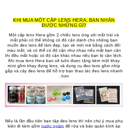
KHI MUA MỘT CẶP LENS HERA, BẠN NHẬN
ĐƯỢC NHỮNG GÌ?
Một cặp lens Hera gồm 2 chiếc lens ứng với mắt trái và
mắt phải có thể không có độ cận dành cho những bạn
muốn đeo lens để làm đẹp, tạo vẻ mới mẻ bằng cách đổi
màu mắt; và có thể có độ cận như nhau nếu mắt bạn cận
thị đều mắt hoặc có độ cận khác nhau nếu bạn bị cận lệch.
Khi mua lens Hera bạn sẽ luôn được tặng kèm một khay
mini gồm khay đựng lens, và dụng cụ đeo lens gồm nhíp
gắp và cây đeo lens để hỗ trợ bạn thao tác đeo lens nhanh
hơn..
Nếu là lần đầu tiên bạn tập đeo lens thì nên chú ý mua phụ
kiện đi kèm gồm
nước ngâm
để rửa và bảo quản kính áp