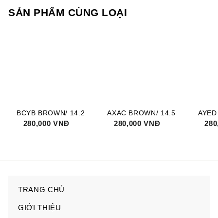
SẢN PHẨM CÙNG LOẠI
BCYB BROWN/ 14.2
AXAC BROWN/ 14.5
AYED
G
280,000 VNĐ
2
G
280,000 VNĐ
2
G
280
0
0
i
i
i
8
8
V
V
ả
ả
ả
0
0
N
N
m
m
m
0
0
Đ
Đ
g
g
g
0
0
i
i
i
0
0
á
á
á
TRANG CHỦ
GIỚI THIỆU