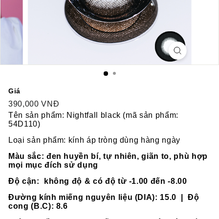
Giá
Regular
Sale
390,000 VNĐ
390,000
price
price
VNĐ
Tên sản phẩm: Nightfall black (mã sản phẩm:
54D110)
Loại sản phẩm: kính áp tròng dùng hàng ngày
Màu sắc: đen huyền bí, tự nhiên, giãn to, phù hợp
mọi mục đích sử dụng
Độ cận: không độ & có độ từ -1.00 đến -8.00
Đường kính miếng nguyên liệu (DIA): 15.0 | Độ
cong (B.C): 8.6