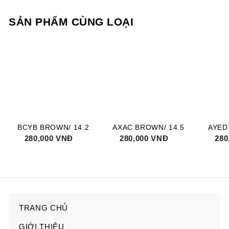
SẢN PHẨM CÙNG LOẠI
BCYB BROWN/ 14.2
AXAC BROWN/ 14.5
AYED
G
280,000 VNĐ
2
G
280,000 VNĐ
2
G
280
0
0
i
i
i
8
8
V
V
ả
ả
ả
0
0
N
N
m
m
m
0
0
Đ
Đ
g
g
g
0
0
i
i
i
0
0
á
á
á
TRANG CHỦ
GIỚI THIỆU