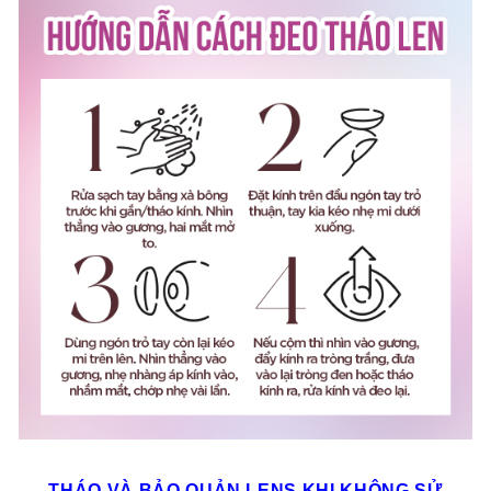
THÁO VÀ BẢO QUẢN LENS KHI KHÔNG SỬ