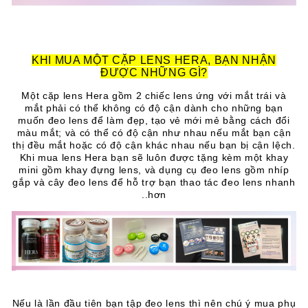
KHI MUA MỘT CẶP LENS HERA, BẠN NHẬN
ĐƯỢC NHỮNG GÌ?
Một cặp lens Hera gồm 2 chiếc lens ứng với mắt trái và
mắt phải có thể không có độ cận dành cho những bạn
muốn đeo lens để làm đẹp, tạo vẻ mới mẻ bằng cách đổi
màu mắt; và có thể có độ cận như nhau nếu mắt bạn cận
thị đều mắt hoặc có độ cận khác nhau nếu bạn bị cận lệch.
Khi mua lens Hera bạn sẽ luôn được tặng kèm một khay
mini gồm khay đựng lens, và dụng cụ đeo lens gồm nhíp
gắp và cây đeo lens để hỗ trợ bạn thao tác đeo lens nhanh
hơn..
Nếu là lần đầu tiên bạn tập đeo lens thì nên chú ý mua phụ