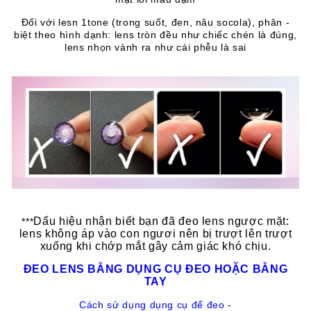
- Đối với lesn 1tone (trong suốt, đen, nâu socola), phân
biệt theo hình dạnh: lens tròn đều như chiếc chén là đúng,
lens nhọn vành ra như cái phễu là sai
Dấu hiệu nhận biết bạn đã đeo lens ngược mặt:
***
lens không áp vào con ngươi nên bị trượt lên trượt
xuống khi chớp mắt gây cảm giác khó chịu.
ĐEO LENS BẰNG DỤNG CỤ ĐEO HOẶC BẰNG
TAY
Cách sử dụng dụng cụ để đeo
-