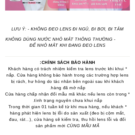
LƯU Ý:
-
KHÔNG ĐEO LENS ĐI NGỦ, ĐI BƠI, ĐI TẮM
- KHÔNG DÙNG NƯỚC NHỎ MẮT THÔNG THƯỜNG
ĐỂ NHỎ MẮT KHI ĐANG ĐEO LENS
CHÍNH SÁCH BẢO HÀNH:
* Khách hàng có trách nhiệm kiểm tra lens trước khi khui
nắp. Cửa hàng không bảo hành trong các trường hợp lens
bị rách, hư hỏng do tác nhân bên ngoài sau khi khách
hàng đã mở nắp.
* Cửa hàng chấp nhận đổi mẫu mã khác nếu lens còn trong
tình trạng nguyên chưa khui nắp.
* Trong thời gian 01 tuần kể từ khi mua hàng, nếu khách
hàng phát hiện lens bị lỗi do sản xuất (đeo bị cộm mắt,
đau, rát...), cửa hàng sẽ kiểm tra, thu hồi lens lỗi và đổi
sản phẩm mới
CÙNG MẪU MÃ