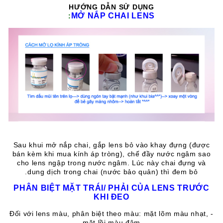
HƯỚNG DẪN SỬ DỤNG
MỞ NẮP CHAI LENS
:
Sau khui mở nắp chai, gắp lens bỏ vào khay đựng (được
bán kèm khi mua kính áp tròng), chế đầy nước ngâm sao
cho lens ngập trong nước ngâm. Lúc này chai đựng và
dung dịch trong chai (nước bảo quản) thì đem bỏ.
PHÂN BIỆT MẶT TRÁI/ PHẢI CỦA LENS TRƯỚC
KHI ĐEO
- Đối với lens màu, phân biệt theo màu: mặt lõm màu nhạt,
mặt lồi màu đậm