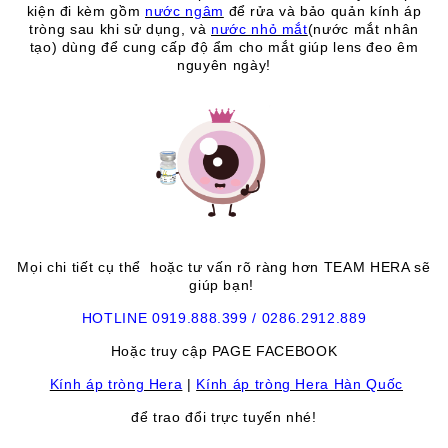
kiện đi kèm gồm
nước ngâm
để rửa và bảo quản kính áp
tròng sau khi sử dụng, và
nước nhỏ mắt
(nước mắt nhân
tạo) dùng để cung cấp độ ẩm cho mắt giúp lens đeo êm
nguyên ngày
!
Mọi chi tiết cụ thể hoặc tư vấn rõ ràng hơn TEAM HERA sẽ
giúp bạn!
HOTLINE 0919.888.399 / 0286.2912.889
Hoặc truy cập PAGE FACEBOOK
Kính áp tròng Hera
|
Kính áp tròng Hera Hàn Quốc
để trao đổi trực tuyến nhé!